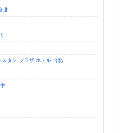
中
台北
 台中
北
域
ースタン プラザ ホテル 台北
台中
るクーポン