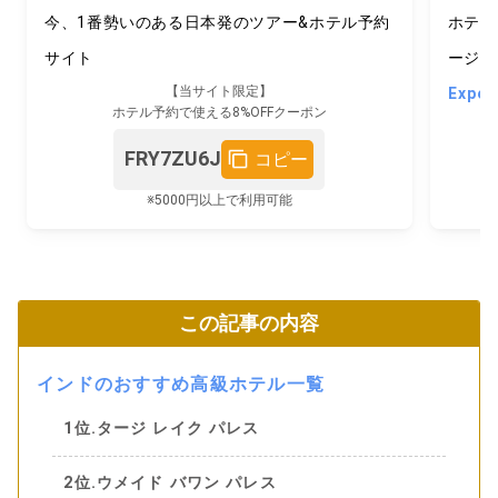
今、1番勢いのある日本発のツアー&ホテル予約
ホテル
サイト
ージ予
【当サイト限定】
Exp
ホテル予約で使える8%OFFクーポン
FRY7ZU6J
コピー
※5000円以上で利用可能
この記事の内容
インドのおすすめ高級ホテル一覧
1位.タージ レイク パレス
2位.ウメイド バワン パレス