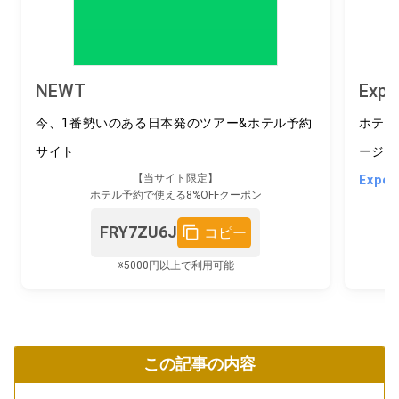
NEWT
Expe
今、1番勢いのある日本発のツアー&ホテル予約
ホテル
サイト
ージ予
【当サイト限定】
Exp
ホテル予約で使える8%OFFクーポン
FRY7ZU6J
コピー
※5000円以上で利用可能
この記事の内容